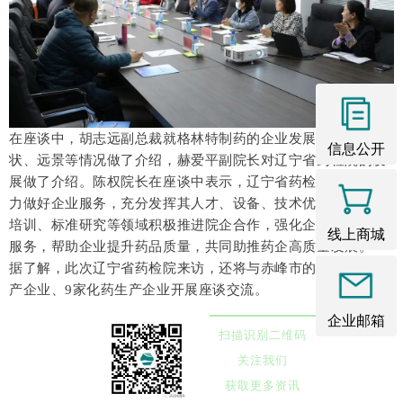
在座谈中，胡志远副
总裁就格林特制药的企业发展历程、现
信息公开
状、远景等情况做了介绍，
赫爱平副院长对
辽宁省药检院
的发
展做了介绍。陈权院长在座谈中表示，辽宁省药检院将尽心尽
力做好企业服务，充分发挥其人才、设备、技术优势，在人员
培训、标准研究等领域积极推进院企合作，强化企业检验检测
线上商城
服务，帮助企业提升药品质量，共同助推药企高质量发展。
据了解，此次
辽宁省药检院
来访，还将与赤峰市的2家中药生
产企业、9家化药生产企业开展座谈交流。
企业邮箱
扫描识别二维码
关注我们
获取更多资讯