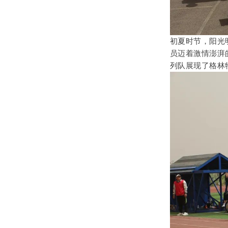
初夏时节，阳光
员迈着激情澎湃
列队展现了格林