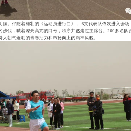
明媚。伴随着雄壮的《运动员进行曲》， 6支代表队依次进入会场
的步伐，喊着嘹亮高亢的口号，秩序井然走过主席台。200多名队
特人朝气蓬勃的青春活力和昂扬向上的精神风貌。