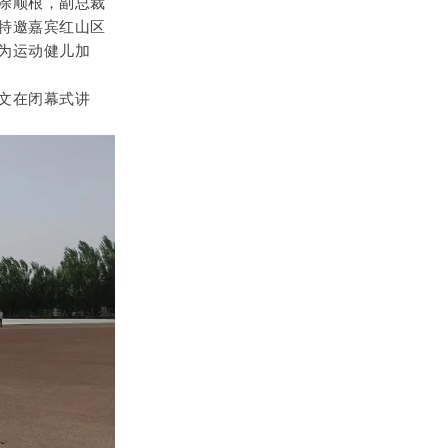
涂顺根，副总裁
特邀嘉宾红山区
为运动健儿加
文在闭幕式讲