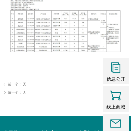
信息公开
前一个：
无
ꄴ
后一个：
无
ꄲ
线上商城